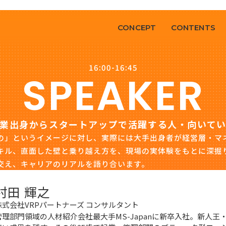
CONCEPT
CONTENTS
16:00-16:45
SPEAKER
業出身からスタートアップで活躍する人・向いて
の」というイメージに対し、実際には大手出身者が経営層・マ
キル、直面した壁と乗り越え方を、現場の実体験をもとに深掘
交え、キャリアのリアルを語り合います。
村田 輝之
株式会社VRPパートナーズ コンサルタント
管理部門領域の人材紹介会社最大手MS-Japanに新卒入社。新人王