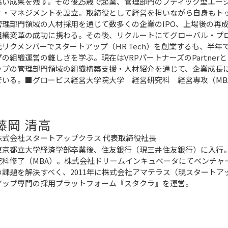
高い成果を残す。その後25歳で起業、管理部門のブティック型エー
ィ・マネジメントを設立。取締役として経営を担いながら自身もト
管理部門領域の人材採用を通じて数多くの企業のIPO、上場後の再
組織変革の成功に携わる。その後、リクルートにてグローバル・プ
元リクメンバーでスタートアップ（HR Tech）を創業するも、半
プの組織運営の難しさを学ぶ。現在はVRPパートナーズのPartner
ップの管理部門領域の組織構築支援・人材紹介を通じて、企業成長
でいる。■グロービス経営大学院大学 経営研究科 経営専攻（MB
藤岡 清高
株式会社スタートアップクラス 代表取締役社長
東京都立大学経済学部卒業後、住友銀行（現三井住友銀行）に入行
究科修了（MBA）。株式会社ドリームインキュベータにてベンチャ
の課題を解決すべく、2011年に株式会社アマテラス（現スタート
アップ専門の採用プラットフォーム『スタクラ』を運営。