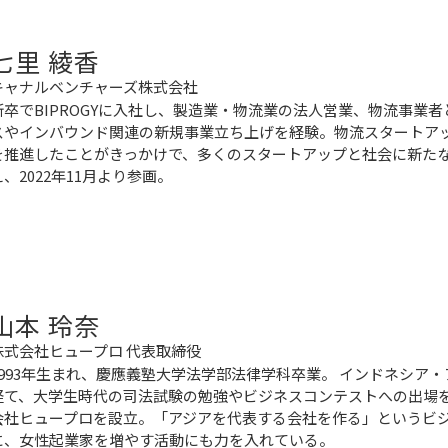
七里 綾香
キャナルベンチャーズ株式会社
新卒でBIPROGYに入社し、製造業・物流業の法人営業、物流事業
スやインバウンド関連の新規事業立ち上げを経験。物流スタートア
を推進したことがきっかけで、多くのスタートアップと社会に新た
え、2022年11月より参画。
山本 玲奈
株式会社ヒュープロ 代表取締役
1993年生まれ、慶應義塾大学法学部法律学科卒業。 インドネシア・
経て、大学生時代の司法試験の勉強やビジネスコンテストへの出場をき
会社ヒュープロを設立。「アジアを代表する会社を作る」というビ
に、女性起業家を増やす活動にも力を入れている。