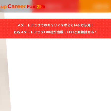
求人情報
参加する
出展応募
スタートアップでのキャリアを考えている方必見！
参加する
出展応募はこ
有名スタートアップ100社が出展！CEOと直接話せる！